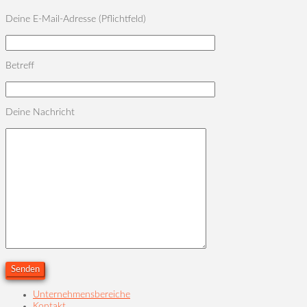
lasse
Bitte
Deine E-Mail-Adresse (Pflichtfeld)
dieses
lasse
Feld
dieses
leer.
Feld
leer.
Betreff
Deine Nachricht
Unternehmensbereiche
Kontakt